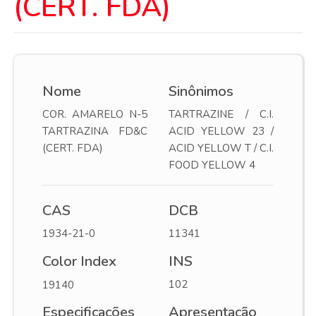
(CERT. FDA)
Nome
Sinônimos
COR. AMARELO N-5
TARTRAZINE / C.I.
TARTRAZINA FD&C
ACID YELLOW 23 /
(CERT. FDA)
ACID YELLOW T / C.I.
FOOD YELLOW 4
CAS
DCB
1934-21-0
11341
Color Index
INS
102
19140
Especificações
Apresentação