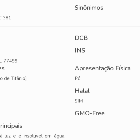
Sinônimos
C 381
DCB
INS
, 77499
es
Apresentação Física
o de Titânio]
Pó
Halal
SIM
GMO-Free
rincipais
 à luz e é insolúvel em água.