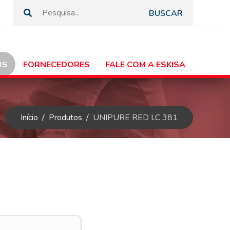
BUSCAR
OS
FORNECEDORES
FALE COM A ESKISA
Início
Produtos
UNIPURE RED LC 381