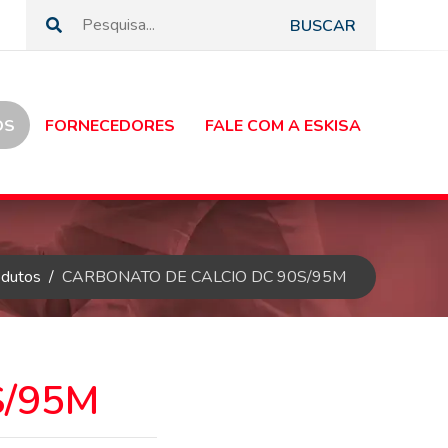
BUSCAR
OS
FORNECEDORES
FALE COM A ESKISA
odutos
CARBONATO DE CALCIO DC 90S/95M
S/95M