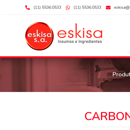
(11) 5536.0533
(11) 5536.0533
eskisa@
Produ
CARBON